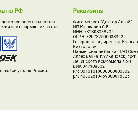
ка по РФ
Реквизиты
 доставки рассчитывается
Фито-маркет "Доктор Алтай"
ески при оформлении заказа.
ИП Коржавин С.В.
ИНН: 732808088706
ОГРН: 320732500033392
Генеральный директор: Коржав
Викторович
Наименование банка: ПАО Сбе
Адрес банка: г.Ульяновск, пр-т
Ленинского Комсомола д.20
БИК 047308602
в любой уголок России.
к/с 30101810000000000602
р/с 40802810469000018326