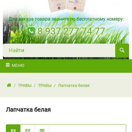
Для заказа товара звоните по бесплатному номеру:
8 937 277 74 77
Н
а
й
т
и
МЕНЮ
/
ТРАВЫ
/
ТРАВЫ
/
Лапчатка белая
Лапчатка белая