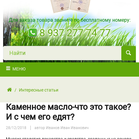
Для заказа товара звоните по бесплатному номеру:
8 937 277 74 77
Н
а
й
т
и
МЕНЮ
/
Интересные статьи
Каменное масло-что это такое?
И с чем его едят?
28/12/2018
автор Иванов Иван Иванович