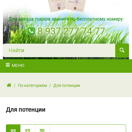
Для заказа товара звоните по бесплатному номеру:
8 937 277 74 77
Н
а
й
т
и
МЕНЮ
/
По категориям
/
Для потенции
Для потенции