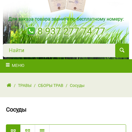
Для заказа товара звоните по бесплатному номеру:
8 937 277 74 77
Н
а
й
т
и
МЕНЮ
/
ТРАВЫ
/
СБОРЫ ТРАВ
/
Сосуды
Сосуды