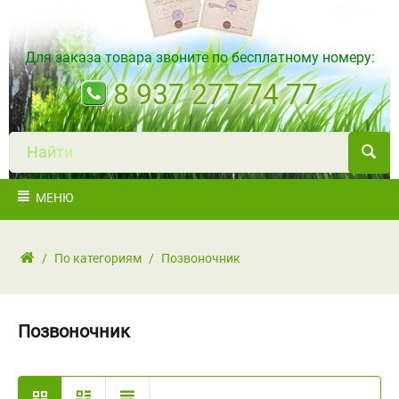
Для заказа товара звоните по бесплатному номеру:
8 937 277 74 77
Н
а
й
т
и
МЕНЮ
/
По категориям
/
Позвоночник
Позвоночник