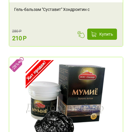
Гель-бальзам "Суставит" Хондроитин с
глюкозамином, 125 мл
280
Р
Купить
210
Р
-28%