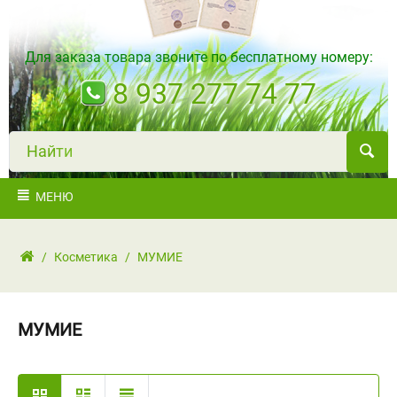
Для заказа товара звоните по бесплатному номеру:
8 937 277 74 77
Н
а
й
т
и
МЕНЮ
/
Косметика
/
МУМИЕ
МУМИЕ