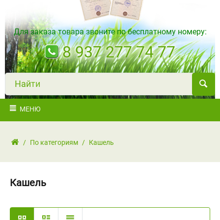
Для заказа товара звоните по бесплатному номеру:
8 937 277 74 77
Н
а
й
т
и
МЕНЮ
/
По категориям
/
Кашель
Кашель