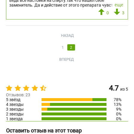
Ведь все настойки на спирту.Так что нашел себе
еще
заменитель. Да и действие от этого препарата чувствую.
0
3
НАЗАД
1
2
ВПЕРЕД
4.7
из 5
Отзывов: 23
5 звёзд
78%
4 звезды
13%
3 звезды
9%
2 звезды
0%
1 звезда
0%
Оставить отзыв на этот товар