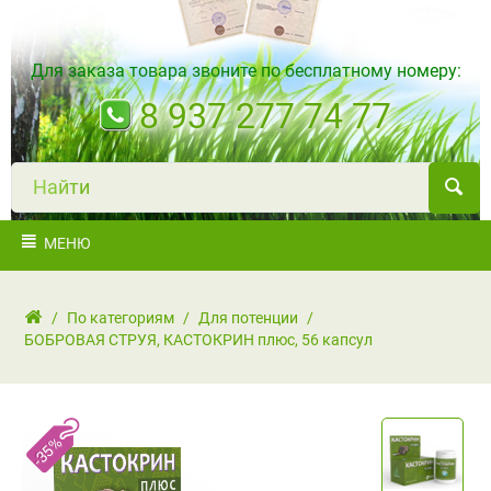
Для заказа товара звоните по бесплатному номеру:
8 937 277 74 77
Н
а
й
т
и
МЕНЮ
/
По категориям
/
Для потенции
/
БОБРОВАЯ СТРУЯ, КАСТОКРИН плюс, 56 капсул
-35%