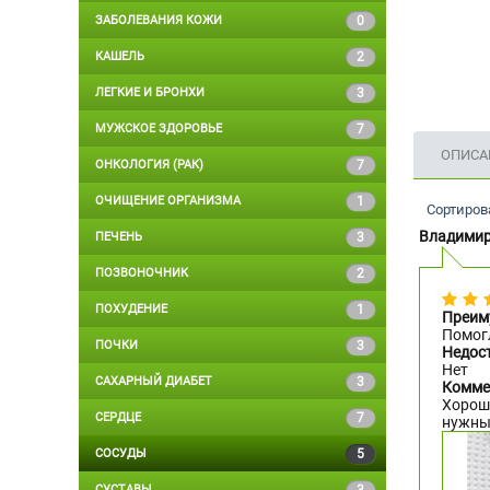
ЗАБОЛЕВАНИЯ КОЖИ
0
КАШЕЛЬ
2
ЛЕГКИЕ И БРОНХИ
3
МУЖСКОЕ ЗДОРОВЬЕ
7
ОПИСА
ОНКОЛОГИЯ (РАК)
7
ОЧИЩЕНИЕ ОРГАНИЗМА
1
Сортиров
Владимир
ПЕЧЕНЬ
3
ПОЗВОНОЧНИК
2
ПОХУДЕНИЕ
1
Преим
Помог
ПОЧКИ
3
Недос
Нет
САХАРНЫЙ ДИАБЕТ
3
Комме
Хороши
СЕРДЦЕ
7
нужны
СОСУДЫ
5
СУСТАВЫ