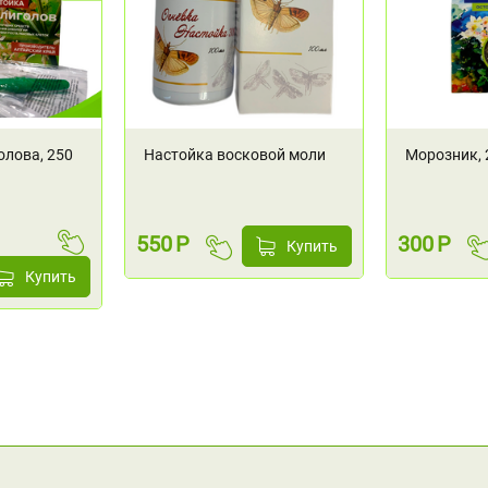
олова, 250
Настойка восковой моли
Морозник, 
30% (Огневки), 100 мл
550
Р
300
Р
Купить
Купить