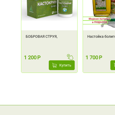
БОБРОВАЯ СТРУЯ,
Настойка болиг
КАСТОКРИН плюс, 56
мл
капсул
1 200
Р
1 700
Р
Купить