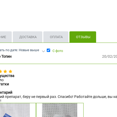
НИЕ
ДОСТАВКА
ОПЛАТА
ОТЗЫВЫ
ать по дате: Новые выше
С фото
 Топин
20/02/20
ущества
ло
татки
нтарий
й препарат, беру не первый раз. Спасибо! Работайте дольше, вы н
!