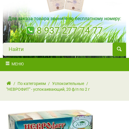
Для заказа товара звоните по бесплатному номеру:
8 937 277 74 77
Н
а
й
т
и
МЕНЮ
/
По категориям
/
Успокоительные
/
"НЕВРОФИТ" - успокаивающий, 20 ф/п по 2 г